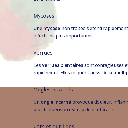
Mycoses
Une
mycose
non traitée s’étend rapidement, 
infections plus importantes
Verrues
Les
verrues plantaires
sont contagieuses et
rapidement. Elles risquent aussi de se multip
Ongles incarnés
Un
ongle incarné
provoque douleur, inflammat
plus la guérison est rapide et efficace.
Cors et durillons