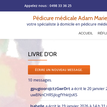
Appelez nous :
0498 33 36 25
Aller
Pédicure médicale Adam Marie
au
votre spécialiste à domicile en pédicure médi
contenu
ACCUEIL
RÉFL
LIVRE D’OR
10 messages.
gpugiooroJctzGwrDrt
a écrit le
20 janvier 
uwBNnCHRSjlogfYhktJsKS
Isabelle
a écrit le
19 janvier 2026
à
14 h 31