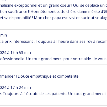
alisme exceptionnel et un grand coeur ! Qui se déplace un 
 en souffrance !! Honnêtement cette chère dame mérite d'êt
t sa disponibilité ! Mon cher papa est ravi et surtout soula
 min
 à prix interessant . Toujours à l heure dans ses rdv à rec
2024
à
19 h 53 min
ofessionnelle. Un tout grand merci pour votre aide . Je vo
n
commander ! Douce empathique et compétente
2024
à
17 h 24 min
 Toujours à l' écoute de ses patients. Un tout grand merciii p