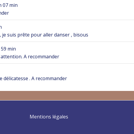
h 07 min
nder
n
 je suis prête pour aller danser , bisous
 59 min
d'attention. A recommander
e délicatesse . A recommander
Mentions légales