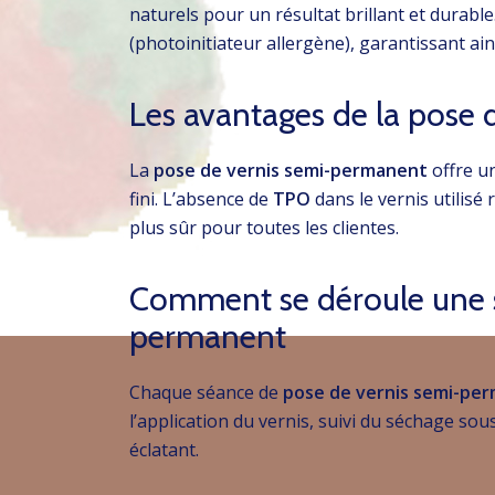
naturels pour un résultat brillant et durable.
(photoinitiateur allergène), garantissant ai
Les avantages de la pose
La
pose de vernis semi-permanent
offre u
fini. L’absence de
TPO
dans le vernis utilisé 
plus sûr pour toutes les clientes.
Comment se déroule une s
permanent
Chaque séance de
pose de vernis semi-pe
l’application du vernis, suivi du séchage sou
éclatant.