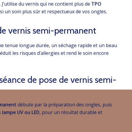
 J’utilise du vernis qui ne contient plus de
TPO
nsi un soin plus sûr et respectueux de vos ongles.
 de vernis semi-permanent
ne tenue longue durée, un séchage rapide et un beau
réduit les risques d’allergies et rend le soin encore
éance de pose de vernis semi-
rmanent
débute par la préparation des ongles, puis
s
lampe UV ou LED
, pour un résultat durable et