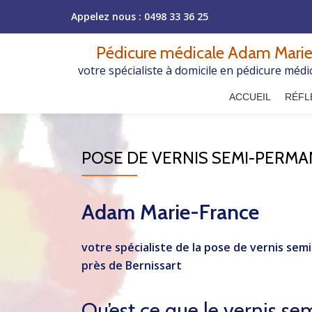
Appelez nous :
0498 33 36 25
Aller
Pédicure médicale Adam Marie
au
votre spécialiste à domicile en pédicure médi
contenu
ACCUEIL
RÉFL
POSE DE VERNIS SEMI-PERMA
Adam Marie-France
votre spécialiste de la pose de vernis sem
près de Bernissart
Qu’est ce que le vernis s