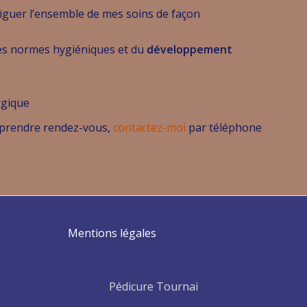
iguer l’ensemble de mes soins de façon
 des normes hygiéniques et du
développement
rgique
 prendre rendez-vous,
contactez-moi
par téléphone
Mentions légales
Pédicure Tournai