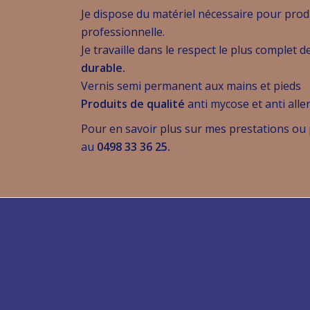
Je dispose du matériel nécessaire pour prod
professionnelle.
Je travaille dans le respect le plus complet
durable.
Vernis semi permanent aux mains et pieds
Produits de qualité
anti mycose et anti alle
Pour en savoir plus sur mes prestations ou
au
0498 33 36 25.